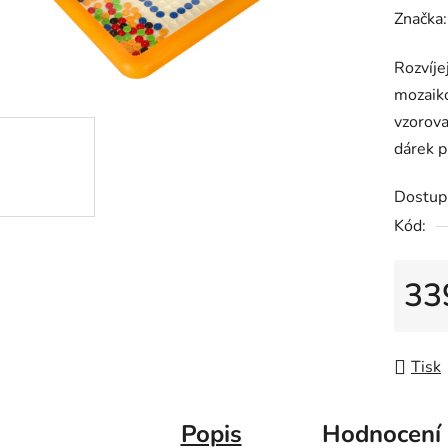
hodnoc
Značka
produk
Rozvíje
je
mozaiko
0,0
vzorova
z
dárek p
5
hvězdič
Dostup
Kód:
33
Měrná
Tisk
Popis
Hodnocení