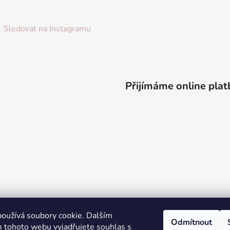
Sledovat na Instagramu
Přijímáme online plat
oužívá soubory cookie. Dalším
Odmítnout
 tohoto webu vyjadřujete souhlas s