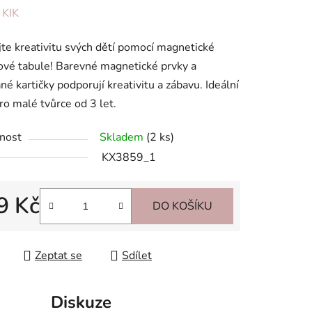
ení
:
KIK
tu
jte kreativitu svých dětí pomocí magnetické
vé tabule! Barevné magnetické prvky a
né kartičky podporují kreativitu a zábavu. Ideální
ro malé tvůrce od 3 let.
ek.
nost
Skladem
(2 ks)
KX3859_1
9 Kč
DO KOŠÍKU
 cena:
Zeptat se
Sdílet
Diskuze