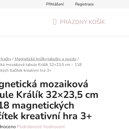
Přihlášení
Registrace
Formulář pro odstoupení od smlouvy
Reklamační formulář
PRÁZDNÝ KOŠÍK
NÁKUPNÍ
KOŠÍK
Hračky
/
Magnetické knížky,tabulky a puzzle
/
ká mozaiková tabule Králík 32×23,5 cm – 118
kých tlačítek kreativní hra 3+
gnetická mozaiková
ule Králík 32×23,5 cm
18 magnetických
čítek kreativní hra 3+
né
dnoceno
Podrobnosti hodnocení