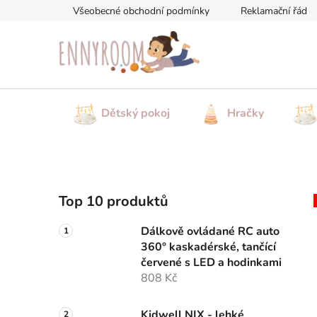
Přejít
Všeobecné obchodní podmínky
Reklamační řád
na
obsah
Dětský pokoj
Hračky
P
Top 10 produktů
o
s
Dálkově ovládané RC auto
t
360° kaskadérské, tančící
r
červené s LED a hodinkami
a
808 Kč
n
Kidwell NIX - lehké