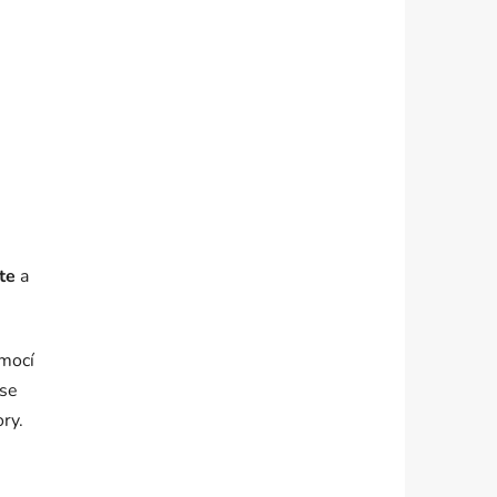
ěte
a
omocí
 se
ry.