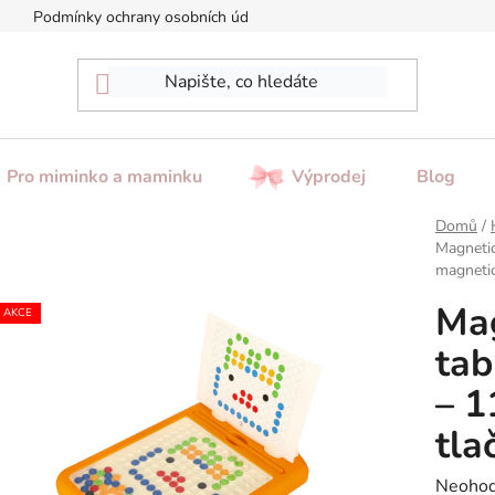
Podmínky ochrany osobních údajů
Reklamace / Vrácení zboží
Pro miminko a maminku
Výprodej
Blog
Domů
/
Magnetic
magnetic
Ma
AKCE
tab
– 1
tla
Průměr
Neoho