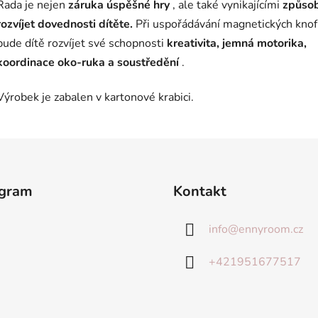
Rada je nejen
záruka úspěšné hry
, ale také vynikajícími
způsob
rozvíjet dovednosti dítěte.
Při uspořádávání magnetických knof
bude dítě rozvíjet své schopnosti
kreativita, jemná motorika,
koordinace oko-ruka a soustředění
.
Výrobek je zabalen v kartonové krabici.
agram
Kontakt
info
@
ennyroom.cz
+421951677517