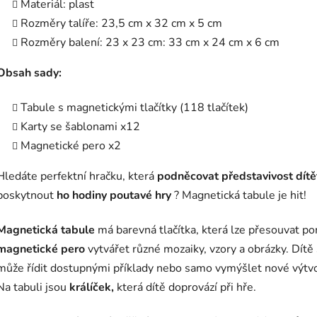
Materiál: plast
Rozměry talíře: 23,5 cm x 32 cm x 5 cm
Rozměry balení: 23 x 23 cm: 33 cm x 24 cm x 6 cm
Obsah sady:
Tabule s magnetickými tlačítky (118 tlačítek)
Karty se šablonami x12
Magnetické pero x2
Hledáte perfektní hračku, která
podněcovat představivost dít
poskytnout
ho
hodiny poutavé hry
? Magnetická tabule je hit!
Magnetická tabule
má barevná tlačítka, která lze přesouvat p
magnetické pero
vytvářet různé mozaiky, vzory a obrázky. Dítě
může řídit dostupnými příklady nebo samo vymýšlet nové výtvo
Na tabuli jsou
králíček,
která dítě doprovází při hře.