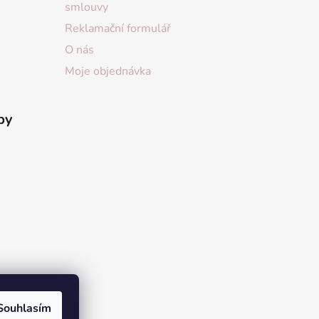
smlouvy
Reklamační formulář
O nás
Moje objednávka
by
Souhlasím