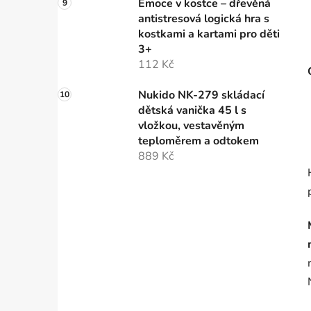
Emoce v kostce – dřevěná
antistresová logická hra s
kostkami a kartami pro děti
3+
112 Kč
Nukido NK-279 skládací
dětská vanička 45 l s
vložkou, vestavěným
teploměrem a odtokem
889 Kč