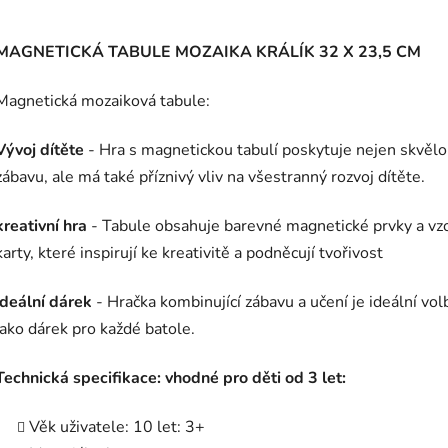
MAGNETICKÁ TABULE MOZAIKA KRÁLÍK 32 X 23,5 CM
Magnetická mozaiková tabule:
Vývoj dítěte
- Hra s magnetickou tabulí poskytuje nejen skvěl
zábavu, ale má také příznivý vliv na všestranný rozvoj dítěte.
kreativní hra
- Tabule obsahuje barevné magnetické prvky a vz
karty, které inspirují ke kreativitě a podněcují tvořivost
ideální dárek
- Hračka kombinující zábavu a učení je ideální vo
jako dárek pro každé batole.
Technická specifikace: vhodné pro děti od 3 let:
Věk uživatele: 10 let: 3+