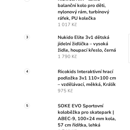
n
balanční kolo pro děti,
í
nylonový rám, turbínový
p
ráfek, PU kolečka
a
1 017 Kč
n
e
Nukido Elite 3v1 dětská
l
jídelní židlička – vysoká
židle, houpací křeslo, černá
1 790 Kč
Ricokids Interaktivní hrací
podložka 3v1 110×100 cm
– vzdělávací, měkká, Králík
975 Kč
SOKE EVO Sportovní
koloběžka pro skatepark |
ABEC-9, 100×24 mm kola,
57 cm řídítka, lehká