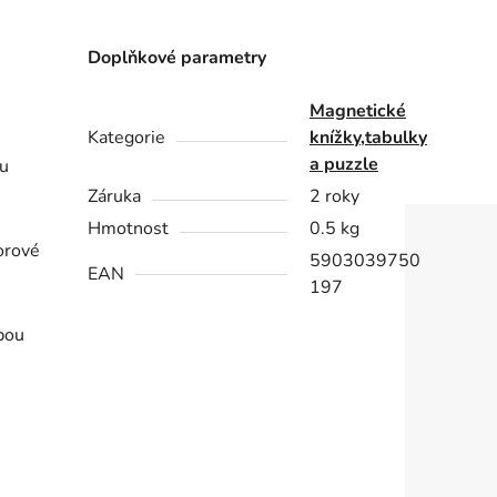
Doplňkové parametry
Magnetické
Kategorie
knížky,tabulky
a puzzle
ou
Záruka
2 roky
Hmotnost
0.5 kg
orové
5903039750
EAN
197
lbou