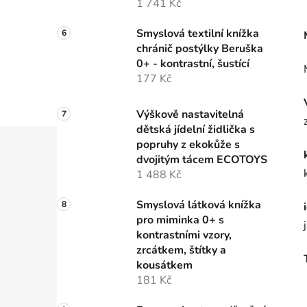
1 741 Kč
Smyslová textilní knížka
chránič postýlky Beruška
0+ - kontrastní, šustící
177 Kč
Výškově nastavitelná
dětská jídelní židlička s
popruhy z ekokůže s
dvojitým tácem ECOTOYS
1 488 Kč
Smyslová látková knížka
pro miminka 0+ s
kontrastními vzory,
zrcátkem, štítky a
kousátkem
181 Kč