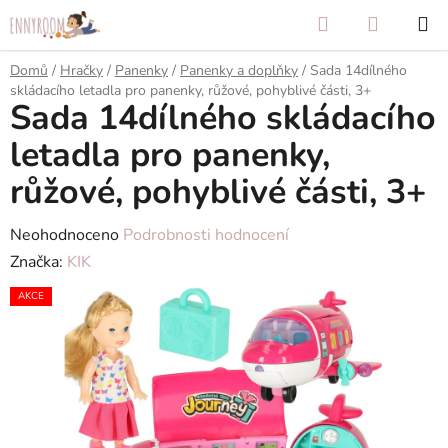
Přejít
Hledat
NÁKUP
na
KOŠÍK
obsah
Domů
/
Hračky
/
Panenky
/
Panenky a doplňky
/
Sada 14dílného
skládacího letadla pro panenky, růžové, pohyblivé části, 3+
Sada 14dílného skládacího
letadla pro panenky,
růžové, pohyblivé části, 3+
Průměrné
Neohodnoceno
Podrobnosti hodnocení
hodnocení
Značka:
KIK
produktu
AKCE
je
0,0
z
5
hvězdiček.