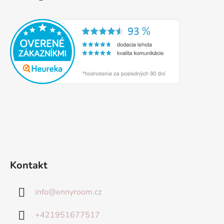
Kontakt
info
@
ennyroom.cz
+421951677517