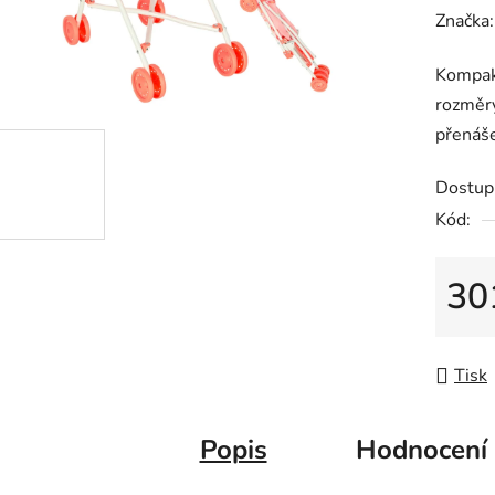
hodnoc
Značka
produk
Kompakt
je
rozměry
0,0
přenáše
z
5
Dostup
hvězdič
Kód:
30
Měrná
Tisk
Popis
Hodnocení