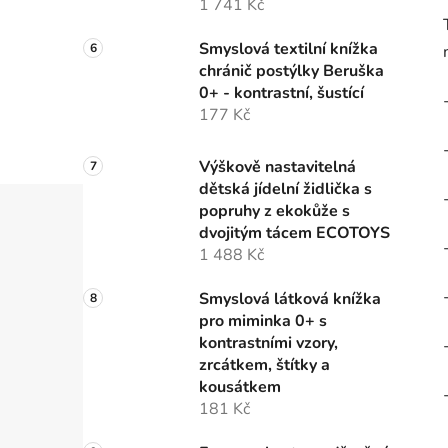
1 741 Kč
Smyslová textilní knížka
chránič postýlky Beruška
0+ - kontrastní, šustící
177 Kč
Výškově nastavitelná
dětská jídelní židlička s
popruhy z ekokůže s
dvojitým tácem ECOTOYS
1 488 Kč
Smyslová látková knížka
pro miminka 0+ s
kontrastními vzory,
zrcátkem, štítky a
kousátkem
181 Kč