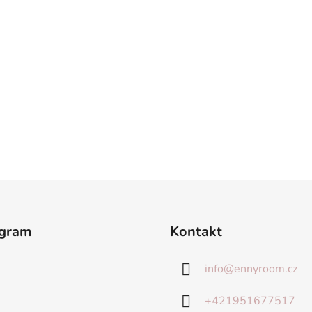
agram
Kontakt
info
@
ennyroom.cz
+421951677517