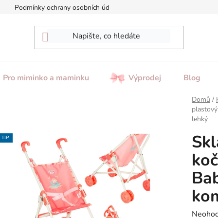
Podmínky ochrany osobních údajů
Reklamace / Vrácení zboží
Pro miminko a maminku
Výprodej
Blog
Domů
/
plastový
lehký
Skl
TIP
koč
Bab
kom
Průměr
Neoho