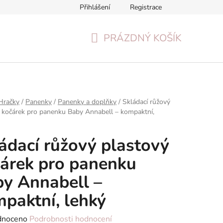
Přihlášení
Registrace
Formulář pro odstoupení od smlouvy
Reklamační formulář
PRÁZDNÝ KOŠÍK
NÁKUPNÍ
KOŠÍK
Hračky
/
Panenky
/
Panenky a doplňky
/
Skládací růžový
 kočárek pro panenku Baby Annabell – kompaktní,
ádací růžový plastový
árek pro panenku
y Annabell –
paktní, lehký
né
dnoceno
Podrobnosti hodnocení