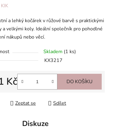
ení
:
KIK
tu
ní a lehký kočárek v růžové barvě s praktickými
 a velkými koly. Ideální společník pro pohodlné
ní nákupů nebo věcí.
nost
Skladem
(1 ks)
ek.
KX3217
1 Kč
DO KOŠÍKU
 cena:
Zeptat se
Sdílet
Diskuze