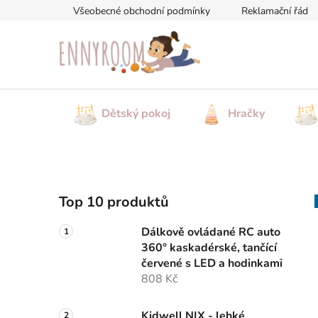
Přejít
Všeobecné obchodní podmínky
Reklamační řád
na
obsah
Dětský pokoj
Hračky
P
Top 10 produktů
o
s
Dálkově ovládané RC auto
t
360° kaskadérské, tančící
r
červené s LED a hodinkami
a
808 Kč
n
Kidwell NIX - lehké