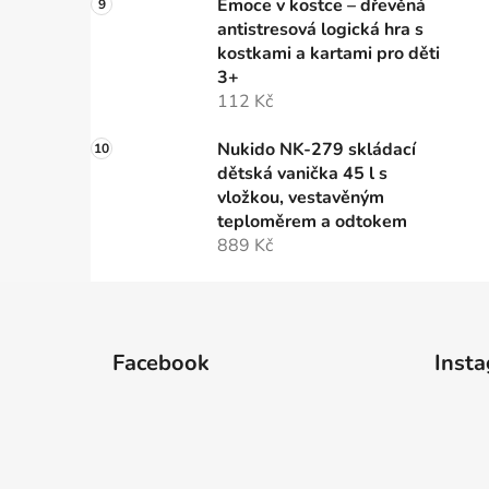
Emoce v kostce – dřevěná
antistresová logická hra s
kostkami a kartami pro děti
3+
112 Kč
Nukido NK-279 skládací
dětská vanička 45 l s
vložkou, vestavěným
teploměrem a odtokem
889 Kč
Z
á
Facebook
Inst
p
a
t
í