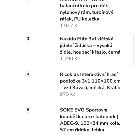
n
balanční kolo pro děti,
í
nylonový rám, turbínový
p
ráfek, PU kolečka
a
1 017 Kč
n
e
Nukido Elite 3v1 dětská
l
jídelní židlička – vysoká
židle, houpací křeslo, černá
1 790 Kč
Ricokids Interaktivní hrací
podložka 3v1 110×100 cm
– vzdělávací, měkká, Králík
975 Kč
SOKE EVO Sportovní
koloběžka pro skatepark |
ABEC-9, 100×24 mm kola,
57 cm řídítka, lehká