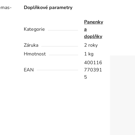
hemas-
Doplňkové parametry
Panenky
Kategorie
a
doplňky
Záruka
2 roky
Hmotnost
1 kg
400116
EAN
770391
5