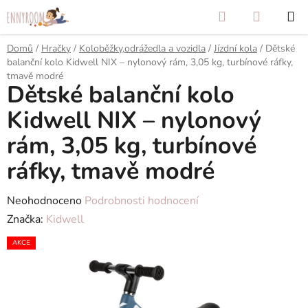
Přejít
Hledat
NÁKUP
na
KOŠÍK
obsah
Domů
/
Hračky
/
Koloběžky,odrážedla a vozidla
/
Jízdní kola
/
Dětské
balanční kolo Kidwell NIX – nylonový rám, 3,05 kg, turbínové ráfky,
tmavě modré
Dětské balanční kolo
Kidwell NIX – nylonový
rám, 3,05 kg, turbínové
ráfky, tmavě modré
Průměrné
Neohodnoceno
Podrobnosti hodnocení
hodnocení
Značka:
Kidwell
produktu
AKCE
je
0,0
z