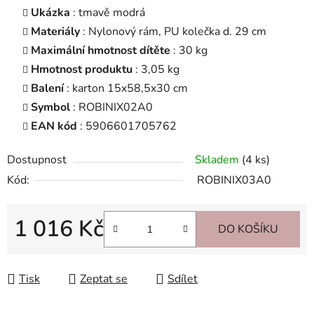
Ukázka
: tmavě modrá
Materiály
: Nylonový rám, PU kolečka d. 29 cm
Maximální hmotnost dítěte
: 30 kg
Hmotnost produktu
: 3,05 kg
Balení
: karton 15x58,5x30 cm
Symbol
: ROBINIX02A0
EAN kód
: 5906601705762
Dostupnost
Skladem
(4 ks)
Kód:
ROBINIX03A0
1 016 Kč
DO KOŠÍKU
Měrná cena:
Tisk
Zeptat se
Sdílet