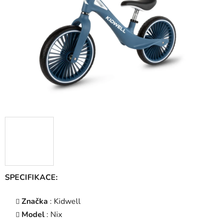
5
hvězdiček.
SPECIFIKACE:
Značka
: Kidwell
Model
: Nix