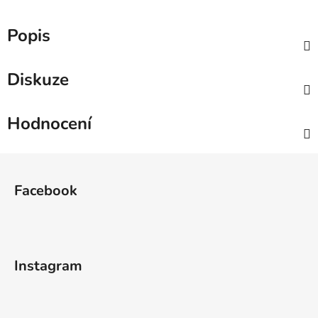
Popis
Diskuze
Hodnocení
Z
á
Facebook
p
a
t
í
Instagram