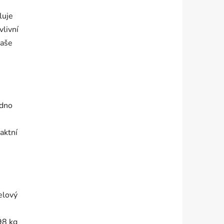
luje
vlivní
vaše
adno
aktní
elový
98 kg