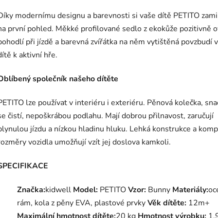
Díky modernímu designu a barevnosti si vaše dítě PETITO zami
na první pohled. Měkké profilované sedlo z ekokůže pozitivně o
pohodlí při jízdě a barevná zvířátka na něm vytištěná povzbudí 
dítě k aktivní hře.
Oblíbený společník našeho dítěte
PETITO lze používat v interiéru i exteriéru. Pěnová kolečka, sn
se čistí, nepoškrábou podlahu. Mají dobrou přilnavost, zaručují
plynulou jízdu a nízkou hladinu hluku. Lehká konstrukce a komp
rozměry vozidla umožňují vzít jej doslova kamkoli.
SPECIFIKACE
Značka:
kidwell
Model:
PETITO
Vzor:
Bunny
Materiály:
oc
rám, kola z pěny EVA, plastové prvky
Věk dítěte:
12m+
Maximální hmotnost dítěte:
20 kg
Hmotnost výrobku:
1,