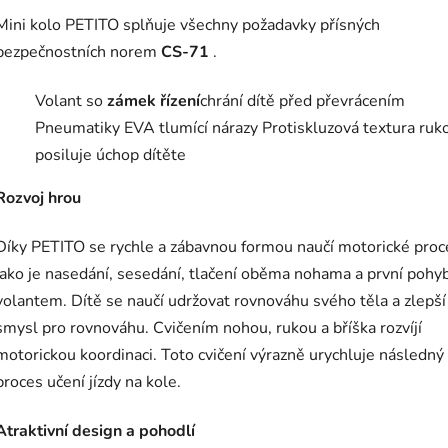
Mini kolo PETITO splňuje všechny požadavky přísných
bezpečnostních norem
CS-71
.
Volant so
zámek řízení
chrání dítě před převrácením
Pneumatiky EVA tlumící nárazy
Protiskluzová textura ruko
posiluje úchop dítěte
Rozvoj hrou
Díky PETITO se rychle a zábavnou formou naučí motorické proc
jako je nasedání, sesedání, tlačení oběma nohama a první pohy
volantem. Dítě se naučí udržovat rovnováhu svého těla a zlepší 
smysl pro rovnováhu. Cvičením nohou, rukou a bříška rozvíjí
motorickou koordinaci. Toto cvičení výrazně urychluje následný
proces učení jízdy na kole.
Atraktivní design a pohodlí