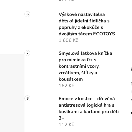
Výškově nastavitelná
dětská jídelní židlička s
popruhy z ekokůže s
dvojitým tácem ECOTOYS
1 606 Kč
Smyslová látková knížka
pro miminka 0+ s
kontrastními vzory,
zrcátkem, štítky a
kousátkem
162 Kč
Emoce v kostce – dřevěná
antistresová logická hra s
kostkami a kartami pro děti
3+
112 Kč