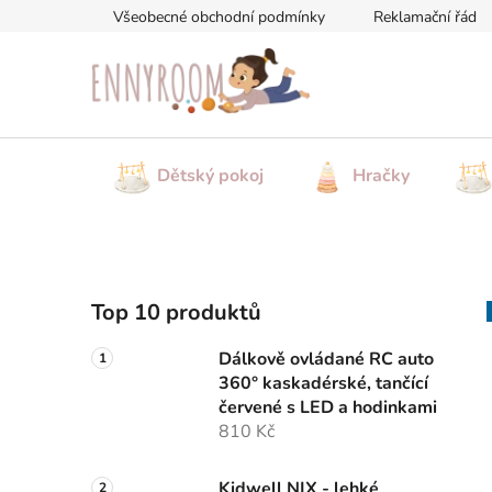
Přejít
Všeobecné obchodní podmínky
Reklamační řád
na
obsah
Dětský pokoj
Hračky
P
Top 10 produktů
o
s
Dálkově ovládané RC auto
t
360° kaskadérské, tančící
r
červené s LED a hodinkami
a
810 Kč
n
Kidwell NIX - lehké