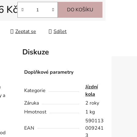
6 Kč
DO KOŠÍKU
 cena:
Zeptat se
Sdílet
Diskuze
Doplňkové parametry
Jízdní
e
Kategorie
kola
y a
Záruka
2 roky
Hmotnost
1 kg
590113
EAN
009241
 od
3