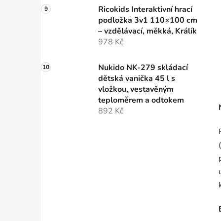
Ricokids Interaktivní hrací
podložka 3v1 110×100 cm
– vzdělávací, měkká, Králík
978 Kč
Nukido NK-279 skládací
dětská vanička 45 l s
vložkou, vestavěným
teploměrem a odtokem
892 Kč