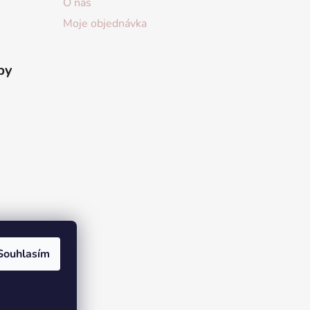
O nás
Moje objednávka
by
Souhlasím