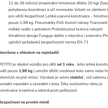
12 do 36 měsíců (maximální hmotnost dítěte 20 kg)
Zlep
pohybovou koordinaci a učí rovnováze
Volant se zámkem ř
pro větší bezpečnost
Lehká a pevná konstrukce - hmotno
pouze 1,98 kg.
Pneumatiky EVA tlumící nárazy
Tvarované
měkké sedlo s potiskem
Protiskluzová textura rukojetí
Atraktivní design
Funguje dobře v interiéru i exteriéru
Pl
splnění požadavků bezpečnostní normy EN-71
Navrženo s ohledem na nejmladší
PETITO je ideální vozidlo pro děti
od 1 roku
. Jeho lehká konstr
(váží pouze
1,98 kg
) umožní dítěti zvednout kolo samo nebo h
přemístit na jiné místo. Výrobek je velmi
stabilní
, což vašemu d
usnadní nasedání a sesedání z kola. Díky ocelovému rámu je
konstrukce trvanlivá a odolná proti poškození.
Bezpečnost na prvním místě