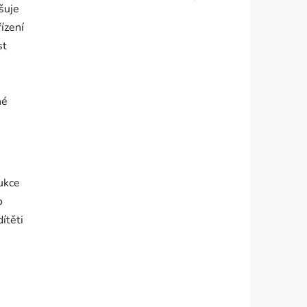
šuje
ízení
st
né
ukce
o
ítěti