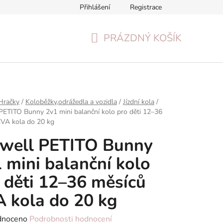
Přihlášení
Registrace
Formulář pro odstoupení od smlouvy
Reklamační formulář
PRÁZDNÝ KOŠÍK
NÁKUPNÍ
KOŠÍK
Hračky
/
Koloběžky,odrážedla a vozidla
/
Jízdní kola
/
PETITO Bunny 2v1 mini balanční kolo pro děti 12–36
EVA kola do 20 kg
dwell PETITO Bunny
 mini balanční kolo
 děti 12–36 měsíců
 kola do 20 kg
né
dnoceno
Podrobnosti hodnocení