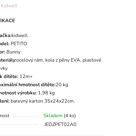
ení
:
Kidwell
tu
FIKACE
ačka:
kidwell
del:
PETITO
or:
Bunny
ek.
teriály:
ocelový rám, kola z pěny EVA, plastové
rvky
k dítěte:
12m+
ximální hmotnost dítěte:
20 kg
otnost výrobku:
1,98 kg
lení:
barevný karton 35x24x22cm.
nost
Skladem
(4 ks)
JEDZPET02A0