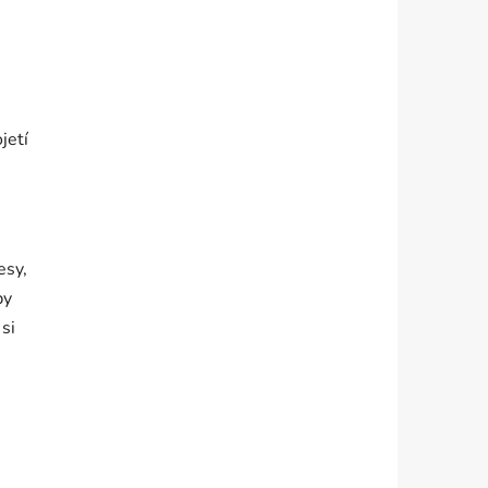
jetí
esy,
by
si