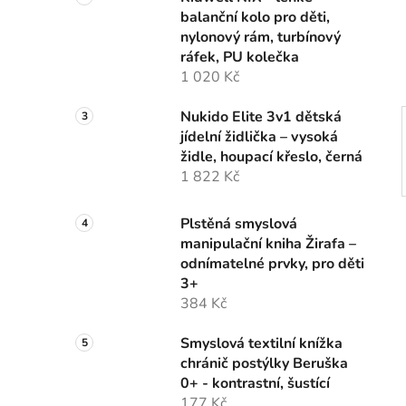
n
balanční kolo pro děti,
í
nylonový rám, turbínový
p
ráfek, PU kolečka
a
1 020 Kč
n
e
Nukido Elite 3v1 dětská
l
jídelní židlička – vysoká
židle, houpací křeslo, černá
1 822 Kč
Plstěná smyslová
manipulační kniha Žirafa –
odnímatelné prvky, pro děti
3+
384 Kč
Smyslová textilní knížka
chránič postýlky Beruška
0+ - kontrastní, šustící
177 Kč