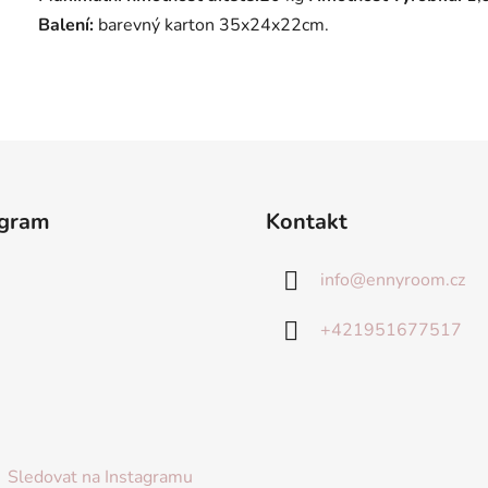
Balení:
barevný karton 35x24x22cm.
agram
Kontakt
info
@
ennyroom.cz
+421951677517
Sledovat na Instagramu