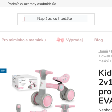
Podmínky ochrany osobních údajů
Reklamace / Vrácení zboží
Pro miminko a maminku
Výprodej
Blog
Domů
/
Kidwell 
měsíců 
Ki
TIP
2v1
pro
EVA
Průměr
Neoho