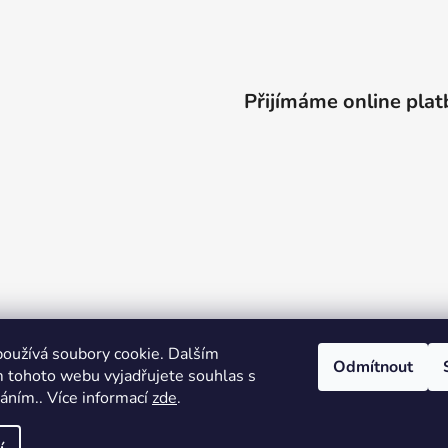
Přijímáme online plat
oužívá soubory cookie. Dalším
Odmítnout
 tohoto webu vyjadřujete souhlas s
váním.. Více informací
zde
.